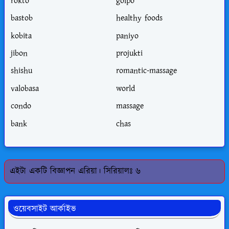
rokto
golpo
bastob
healthy foods
kobita
paniyo
jibon
projukti
shishu
romantic-massage
valobasa
world
condo
massage
bank
chas
এইটা একটি বিজ্ঞাপন এরিয়া। সিরিয়ালঃ ৬
ওয়েবসাইট আর্কাইভ