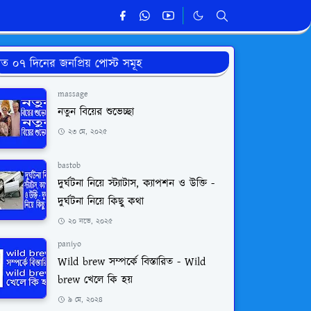
ত ০৭ দিনের জনপ্রিয় পোস্ট সমূহ
massage
নতুন বিয়ের শুভেচ্ছা
২৩ মে, ২০২৫
bastob
দুর্ঘটনা নিয়ে স্ট্যাটাস, ক্যাপশন ও উক্তি -
দুর্ঘটনা নিয়ে কিছু কথা
২০ নভে, ২০২৫
paniyo
Wild brew সম্পর্কে বিস্তারিত - Wild
brew খেলে কি হয়
৯ মে, ২০২৪