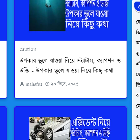
ও
ফে
ড
আ
caption
জ
উপকার ভুলে যাওয়া নিয়ে স্ট্যাটাস, ক্যাপশন ও
এ
উক্তি - উপকার ভুলে যাওয়া নিয়ে কিছু কথা
ফে
mahafuz
২০ ডিসে, ২০২৫
ড
অ
ম
জা
জ
এ