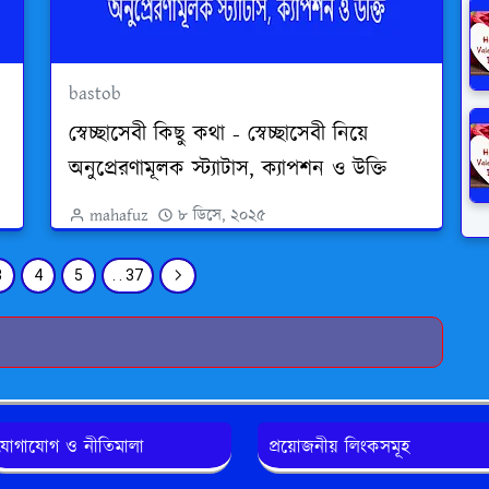
bastob
স্বেচ্ছাসেবী কিছু কথা - স্বেচ্ছাসেবী নিয়ে
অনুপ্রেরণামূলক স্ট্যাটাস, ক্যাপশন ও উক্তি
mahafuz
৮ ডিসে, ২০২৫
3
4
5
. . 37
যোগাযোগ ও নীতিমালা
প্রয়োজনীয় লিংকসমূহ