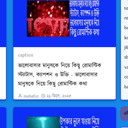
t
r
b
k
j
caption
s
ভালোবাসার মানুষকে নিয়ে কিছু রোমান্টিক
v
স্ট্যাটাস, ক্যাপশন ও উক্তি - ভালোবাসার
c
মানুষকে নিয়ে কিছু রোমান্টিক কথা
b
mahafuz
২১ ডিসে, ২০২৫
এই