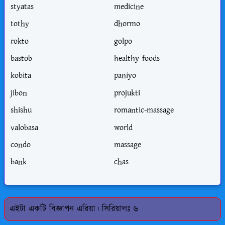
styatas
medicine
tothy
dhormo
rokto
golpo
bastob
healthy foods
kobita
paniyo
jibon
projukti
shishu
romantic-massage
valobasa
world
condo
massage
bank
chas
এইটা একটি বিজ্ঞাপন এরিয়া। সিরিয়ালঃ ৬