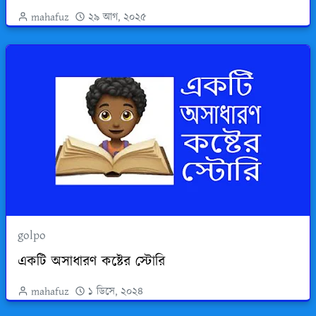
mahafuz
২৯ আগ, ২০২৫
golpo
একটি অসাধারণ কষ্টের স্টোরি
mahafuz
১ ডিসে, ২০২৪