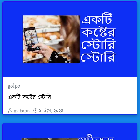
golpo
একটি কষ্টের স্টোরি
mahafuz
১ ডিসে, ২০২৪