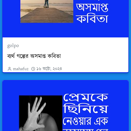
golpo
ব্যর্থ গল্পের অসমাপ্ত কবিতা
mahafuz
১৬ অক্টো, ২০২৪