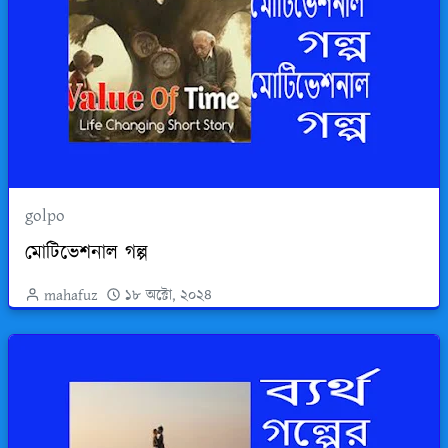
golpo
মোটিভেশনাল গল্প
mahafuz
১৮ অক্টো, ২০২৪