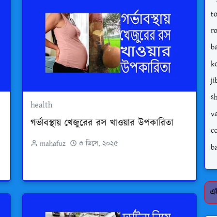
t
r
b
k
j
s
health
v
গর্ভাবস্থায় খেজুরের রস খাওয়ার উপকারিতা
c
mahafuz
৩ ডিসে, ২০২৫
b
এই