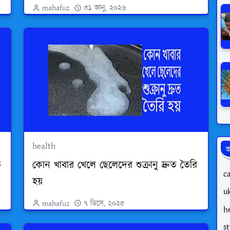
mahafuz
৩১ জানু, ২০২৬
health
অ
ত
কোন খাবার খেলে ছেলেদের শুক্রানু দ্রুত তৈরি
c
হয়
uk
mahafuz
৭ ডিসে, ২০২৫
h
s