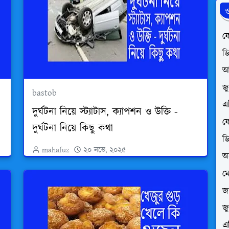
ও
ফে
ড
আ
জ
bastob
এ
দুর্ঘটনা নিয়ে স্ট্যাটাস, ক্যাপশন ও উক্তি -
ফে
দুর্ঘটনা নিয়ে কিছু কথা
ড
mahafuz
২০ নভে, ২০২৫
অ
ম
জা
জ
এ