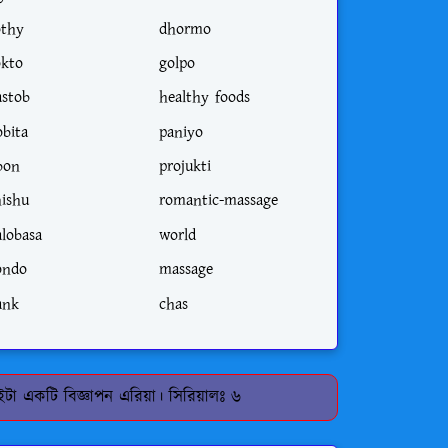
othy
dhormo
okto
golpo
astob
healthy foods
obita
paniyo
ibon
projukti
hishu
romantic-massage
alobasa
world
ondo
massage
ank
chas
টা একটি বিজ্ঞাপন এরিয়া। সিরিয়ালঃ ৬