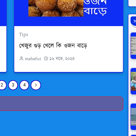
স
Tips
খেজুর গুড় খেলে কি ওজন বাড়ে
mahafuz
১৬ নভে, ২০২৫
2
3
4