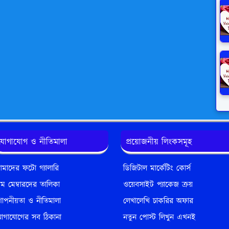
যোগাযোগ ও নীতিমালা
প্রয়োজনীয় লিংকসমূহ
মাদের ফটো গ্যালারি
ডিজিটাল মার্কেটিং কোর্স
িম মেম্বারদের তালিকা
ওয়েবসাইট প্যাকেজ ক্রয়
োপনীয়তা ও নীতিমালা
লেখালেখি চাকরির অফার
োগাযোগের সব ঠিকানা
নতুন পোস্ট লিখুন এখনই