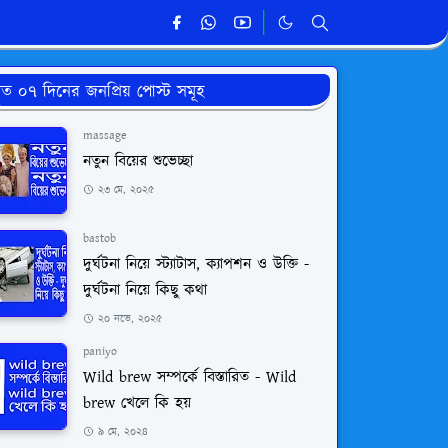
ত ০৭ দিনের জনপ্রিয় পোস্ট সমূহ
massage
নতুন বিয়ের শুভেচ্ছা
২৩ মে, ২০২৫
bastob
দুর্ঘটনা নিয়ে স্ট্যাটাস, ক্যাপশন ও উক্তি -
দুর্ঘটনা নিয়ে কিছু কথা
২০ নভে, ২০২৫
paniyo
Wild brew সম্পর্কে বিস্তারিত - Wild
brew খেলে কি হয়
৯ মে, ২০২৪