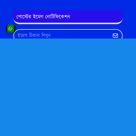
পোস্টের ইমেল নোটিফিকেশন
এখানেও বিজ্ঞাপন দেখাতে পারেন
এইটা একটি বিজ্ঞাপন এরিয়া। সিরিয়ালঃ ৮
Translate This Website to Your Own
Native Language
Powered by
Translate
Copyright © 2013-2023
Made With