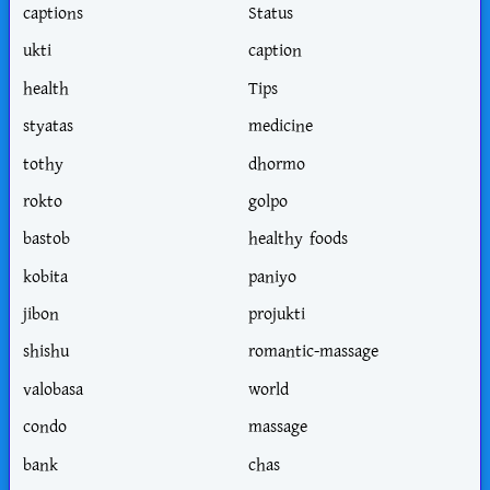
captions
Status
ukti
caption
health
Tips
styatas
medicine
tothy
dhormo
rokto
golpo
bastob
healthy foods
kobita
paniyo
jibon
projukti
shishu
romantic-massage
valobasa
world
condo
massage
bank
chas