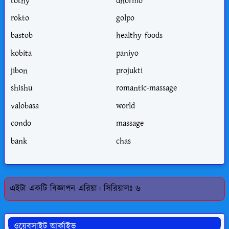
tothy
dhormo
rokto
golpo
bastob
healthy foods
kobita
paniyo
jibon
projukti
shishu
romantic-massage
valobasa
world
condo
massage
bank
chas
এইটা একটি বিজ্ঞাপন এরিয়া। সিরিয়ালঃ ৬
ওয়েবসাইট আর্কাইভ