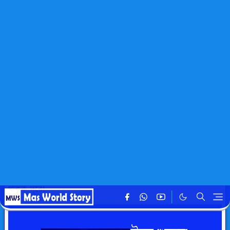
হোমপেজ
captions
ঈদের শুভেচ্ছা নিয়ে ক্যাপশন
mahafuz
৩০ মার্চ, ২০২৫
এইটা একটি বিজ্ঞাপন এরিয়া। সিরিয়ালঃ ১
ঈদ মানেই নতুন আশা, নতুন আনন্দ! ঈদের দিনটাকে করে তুলি
স্মরণীয়! ঈদ শুধু খুশির দিন নয়, এটি সংযোগের দিন! ঈদের দিন
সবাই মিলে একসাথে কাটাই! আজকের দিন আনন্দের, দুঃখগুলো
থাকুক দূরে!