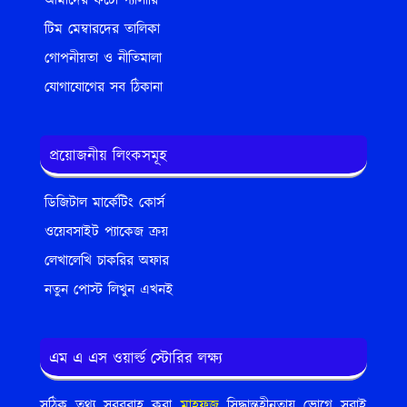
আমাদের ফটো গ্যালারি
টিম মেম্বারদের তালিকা
গোপনীয়তা ও নীতিমালা
যোগাযোগের সব ঠিকানা
প্রয়োজনীয় লিংকসমূহ
ডিজিটাল মার্কেটিং কোর্স
ওয়েবসাইট প্যাকেজ ক্রয়
লেখালেখি চাকরির অফার
নতুন পোস্ট লিখুন এখনই
এম এ এস ওয়ার্ল্ড স্টোরির লক্ষ্য
সঠিক তথ্য সরবরাহ করা
মাহফুজ
সিদ্ধান্তহীনতায় ভোগে সবাই