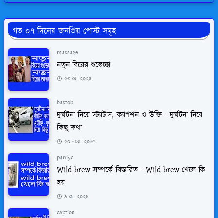
গত ০৭ দিনের জনপ্রিয় পোস্ট সমূহ
massage
নতুন বিয়ের শুভেচ্ছা
২৩ মে, ২০২৫
bastob
দুর্ঘটনা নিয়ে স্ট্যাটাস, ক্যাপশন ও উক্তি - দুর্ঘটনা নিয়ে
কিছু কথা
২০ নভে, ২০২৫
paniyo
Wild brew সম্পর্কে বিস্তারিত - Wild brew খেলে কি
হয়
৯ মে, ২০২৪
caption