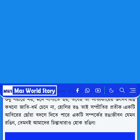
হোমপেজ
ukti
হোলি নিয়ে উক্তি
mahafuz
১৩ মার্চ, ২০২৫
এইটা একটি বিজ্ঞাপন এরিয়া। সিরিয়ালঃ ১
হোলি হলো নতুন সূর্যের আলোয় রঙিন হয়ে ওঠার উৎসব।হোলির রঙ
শুধু শরীরে নয়, মনে লাগাতে হয়, তবেই তা সত্যিকারের উৎসব।রঙ
কখনো জাতি-ধর্ম চেনে না, হোলির রঙ তাই সম্প্রীতির প্রতীক।একটি
আবিরের ছোঁয়া বদলে দিতে পারে একটি সম্পর্কের রঙ!জীবন যেমন
রঙিন, তেমনই আমাদের চিন্তাধারাও হোক রঙিন!