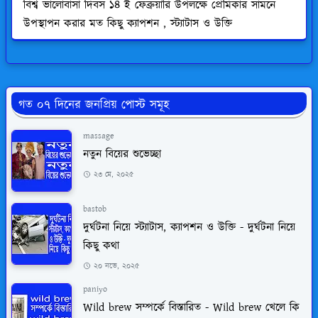
বিশ্ব ভালোবাসা দিবস ১৪ ই ফেব্রুয়ারি উপলক্ষে প্রেমিকার সামনে
উপস্থাপন করার মত কিছু ক্যাপশন , স্ট্যাটাস ও উক্তি
গত ০৭ দিনের জনপ্রিয় পোস্ট সমূহ
massage
নতুন বিয়ের শুভেচ্ছা
২৩ মে, ২০২৫
bastob
দুর্ঘটনা নিয়ে স্ট্যাটাস, ক্যাপশন ও উক্তি - দুর্ঘটনা নিয়ে
কিছু কথা
২০ নভে, ২০২৫
paniyo
Wild brew সম্পর্কে বিস্তারিত - Wild brew খেলে কি