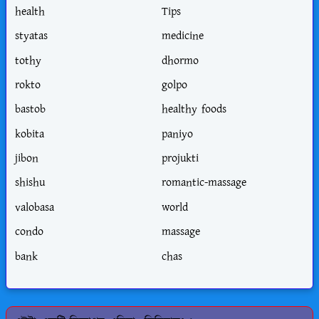
health
Tips
styatas
medicine
tothy
dhormo
rokto
golpo
bastob
healthy foods
kobita
paniyo
jibon
projukti
shishu
romantic-massage
valobasa
world
condo
massage
bank
chas