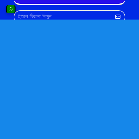
এখানেও বিজ্ঞাপন দেখাতে পারেন
এইটা একটি বিজ্ঞাপন এরিয়া। সিরিয়ালঃ ৮
Translate This Website to Your Own
Native Language
Powered by
Translate
Copyright © 2013-2023
Made With
❤ of
ordinaryit.com