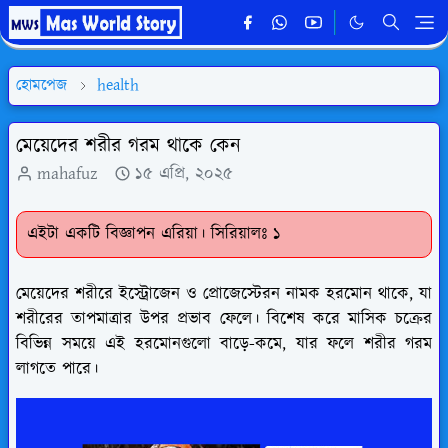
হোমপেজ
health
মেয়েদের শরীর গরম থাকে কেন
mahafuz
১৫ এপ্রি, ২০২৫
এইটা একটি বিজ্ঞাপন এরিয়া। সিরিয়ালঃ ১
মেয়েদের শরীরে ইস্ট্রোজেন ও প্রোজেস্টেরন নামক হরমোন থাকে, যা
শরীরের তাপমাত্রার উপর প্রভাব ফেলে। বিশেষ করে মাসিক চক্রের
বিভিন্ন সময়ে এই হরমোনগুলো বাড়ে-কমে, যার ফলে শরীর গরম
লাগতে পারে।