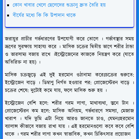
কোন খাবার খেলে ছেলেদের শুক্রানু দ্রুত তৈরি হয়
বীর্যের মধ্যে কি কি উপাদান থাকে
জরায়ুর প্রাচীর গর্ভধারণের উপযোগী করে তোলে । গর্ভাবস্থার সময়
ভ্রূণের সুরক্ষায় সাহায্য করে । মাসিক চক্রের দ্বিতীয় ভাগে শরীর ঠান্ডা
ও ভারসাম্য বজায় রাখে ।ইস্ট্রোজেনের কাজকে নিয়ন্ত্রণ করে (যাতে
অতিরিক্ত না হয়) ।
মাসিক চক্রজুড়ে এই দুই হরমোন ওঠানামা করেঃচক্রের শুরুতে:
ইস্ট্রোজেন বাড়ে । ডিম্বাণু নির্গত হওয়ার পর: প্রোজেস্টেরন বাড়ে ।
চক্রের শেষে: দুটোই কমে যায়, ফলে মাসিক শুরু হয় ।
ইস্ট্রোজেন বেশি হলে: শরীর গরম লাগা, মাথাব্যথা, স্তনে টান ।
প্রোজেস্টেরন কম হলে: মাসিক অনিয়ম, গর্ভধারণে সমস্যা, মেজাজ
খারাপ । যদি তুমি এটা নিয়ে আরও জানতে চাও, যেমনঃহরমোন
ব্যালান্স কীভাবে বজায় রাখা যায় । এই হরমোনগুলো কবে কবে বেশি
থাকে । গরম শরীর লাগা কখন স্বাভাবিক, কখন চিকিৎসার প্রয়োজন