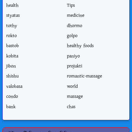
health
Tips
styatas
medicine
tothy
dhormo
rokto
golpo
bastob
healthy foods
kobita
paniyo
jibon
projukti
shishu
romantic-massage
valobasa
world
condo
massage
bank
chas