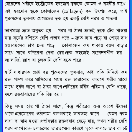
মেয়েদের শরীরে ইস্ট্রোজেন হরমোন ত্বককে কোমল ও নমনীয় রাখে।
এই হরমোন ত্বকে কোলাজেন (collagen) কম উৎপন্ন করে, তাই
পুরুষদের তুলনায় মেয়েদের ত্বক হয় একটু বেশি নরম ও পাতলা।
তাপমাত্রা দ্রুত অনুভব হয় – গরম বা ঠান্ডা দ্রুতই ত্বকে টের পাওয়া
যায়।সূর্যের রশ্মিতে বেশি প্রভাব পড়ে – দ্রুত ট্যান পড়ে বা পোড়া দাগ
হয়।বয়সের ছাপ দ্রুত পড়ে – কোলাজেন কম থাকায় বয়স বাড়ার
সাথে সাথে বলিরেখা দেখা দেয়।ত্বক সহজেই সংবেদনশীল হয় –
অ্যালার্জি, র‍্যাশ বা চুলকানি বেশি হতে পারে।
হার্ট সাধারণত ছোট হয় পুরুষদের তুলনায়, তাই প্রতি মিনিটে কম
রক্ত পাম্প করে।মাসিকের সময় রক্ত হারানোর কারণে শরীর মাঝে
মাঝে দুর্বল লাগে বা ঠান্ডা লাগে।শরীরের চর্বির পরিমাণ বেশি থাকে,
ফলে রক্তপ্রবাহের গতি ভিন্ন হয়।
কিছু সময় হাত-পা ঠান্ডা লাগে, কিন্তু শরীরের অন্য অংশে উষ্ণতা
থাকে।হরমোনের ওঠানামা রক্তপ্রবাহে তারতম্য আনে — যেমন গরম
লাগা বা ঘাম হওয়া।গর্ভাবস্থায় রক্তপ্রবাহ বেড়ে যায়, তখন শরীর বেশি
গরম লাগে।রক্ত চলাচলের তারতম্যের কারণে ত্বকে লালচে ভাব বা চট