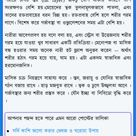
শরীরে চর্বির স্তর (fat layer) একটু বেশি থাকার কারণে তাপ
সংরক্ষণও বেশি হয়।মেয়েদের ত্বক তুলনামূলকভাবে পাতলা, এবং
তাদের রক্তপ্রবাহের ধরন ভিন্ন হয়। রক্তপ্রবাহ বেশি হলে শরীর গরম
লাগে। বিশেষ করে গর্ভাবস্থা বা ওভ্যুলেশনের সময় এটা বেশি হয়।
নারীরা আবেগপ্রবণ হয় বলে বলা হয়, এবং স্ট্রেস বা উত্তেজনায় শরীর
গরম হয়ে যাওয়া খুব সাধারণ একটি প্রতিক্রিয়া। মেনোপজ বা মাসিক
বন্ধ হওয়ার সময় অনেক নারী হট ফ্ল্যাশ অনুভব করেন — অর্থাৎ
শরীর হঠাৎ গরম হয়ে যায়, ঘাম হয়। এটা একদম স্বাভাবিক এবং
হরমোনজনিত।
মাসিক চক্র নিয়ন্ত্রণে সাহায্য করে । স্তন, জরায়ু ও যোনির স্বাভাবিক
গঠন বজায় রাখে । হাড় মজবুত রাখে । ত্বক ও চুলে উজ্জ্বলতা আনে ।
গর্ভাবস্থার জন্য শরীর প্রস্তুত করে । যৌন ইচ্ছা বা লিবিডো বৃদ্ধি করে
।
আপনার পছন্দ হতে পারে এমন আরো পোস্টের তালিকা
সর্দি কাশি ভালো করার ভেষজ ও ঘরোয়া উপায়