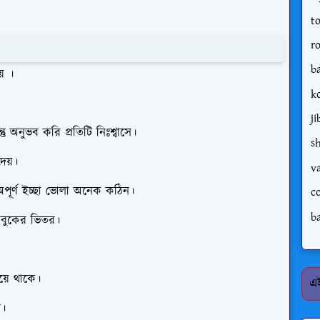
t
r
b
় ।
k
j
 অনুভব করি প্রতিটি নিঃশ্বাসে।
s
েয়।
v
পূর্ণ ইচ্ছা ভোলা অনেক কঠিন।
c
b
় বুকের ভিতর।
য়ে থাকে।
এই
ল।