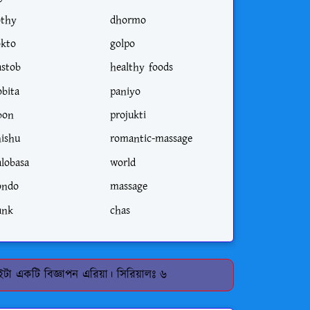
othy
dhormo
okto
golpo
astob
healthy foods
obita
paniyo
ibon
projukti
hishu
romantic-massage
alobasa
world
ondo
massage
ank
chas
টা একটি বিজ্ঞাপন এরিয়া। সিরিয়ালঃ ৬