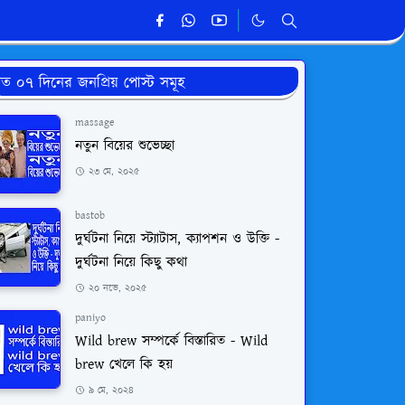
ত ০৭ দিনের জনপ্রিয় পোস্ট সমূহ
massage
নতুন বিয়ের শুভেচ্ছা
২৩ মে, ২০২৫
bastob
দুর্ঘটনা নিয়ে স্ট্যাটাস, ক্যাপশন ও উক্তি -
দুর্ঘটনা নিয়ে কিছু কথা
২০ নভে, ২০২৫
paniyo
Wild brew সম্পর্কে বিস্তারিত - Wild
brew খেলে কি হয়
৯ মে, ২০২৪