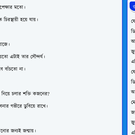
ও
অপেক্ষার মতো।
িরস্থায়ী হয়ে যায়।
ফে
ড
আ
বাজে।
জ
য়তো এটাই তার সৌন্দর্য।
এ
বে বাঁচতো না।
ফে
ড
অ
য়ে নিয়ে চলার শক্তি কজনের?
ম
াবনার গভীরে ডুবিয়ে রাখে।
জা
জ
ানোর জন্যই জন্মায়।
এ