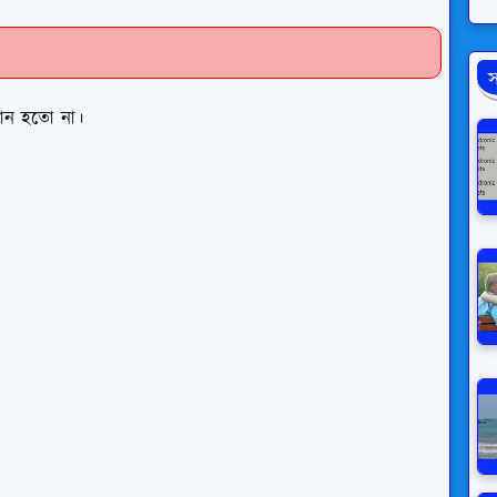
স
বান হতো না।