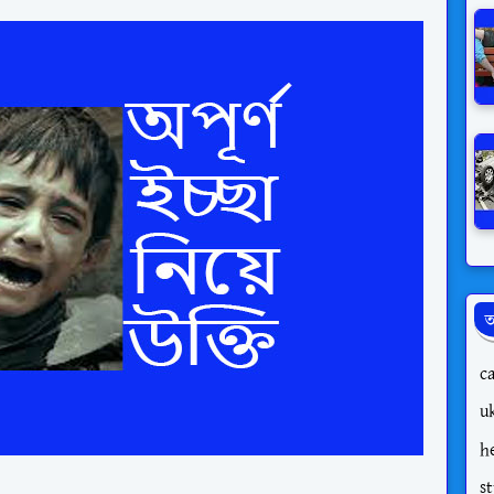
অ
c
uk
h
s