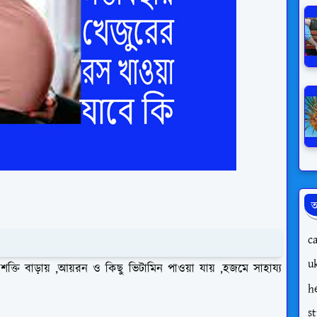
অ
c
uk
ি বাড়ায় ,আয়রন ও কিছু ভিটামিন পাওয়া যায় ,হজমে সাহায্য
h
s