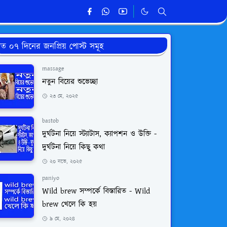
ত ০৭ দিনের জনপ্রিয় পোস্ট সমূহ
massage
নতুন বিয়ের শুভেচ্ছা
২৩ মে, ২০২৫
bastob
দুর্ঘটনা নিয়ে স্ট্যাটাস, ক্যাপশন ও উক্তি -
দুর্ঘটনা নিয়ে কিছু কথা
২০ নভে, ২০২৫
paniyo
Wild brew সম্পর্কে বিস্তারিত - Wild
brew খেলে কি হয়
৯ মে, ২০২৪