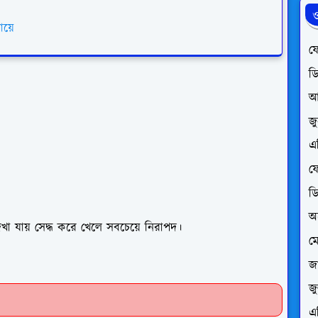
ও
য়ে
ফে
ড
আ
জ
এ
ফে
ড
অ
েখা যায় সেদ্ধ করে খেলে সবচেয়ে নিরাপদ।
ম
জা
জ
এ