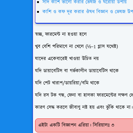
সর্দি কাশি ভালো করার ভেষজ ও ঘরোয়া উপায়
কাশি ও কফ দূর করার ঔষধ বিজ্ঞান ও ভেষজ উপা
স্বচ্ছ, ফারমেন্ট না হওয়া হলে
খুব বেশি পরিমাণে না খেলে (½–1 গ্লাস যথেষ্ট)
যাদের একেবারেই খাওয়া উচিত নয়
যদি ডায়াবেটিস বা গর্ভকালীন ডায়াবেটিস থাকে
যদি পেট খারাপ/ডায়রিয়া/বমি থাকে
যদি রস টক গন্ধ, ফেনা বা হালকা ফারমেন্টের লক্ষণ দ
কারণ সেদ্ধ করলে জীবাণু নষ্ট হয় এবং ঝুঁকি থাকে না।
এইটা একটি বিজ্ঞাপন এরিয়া। সিরিয়ালঃ ৩