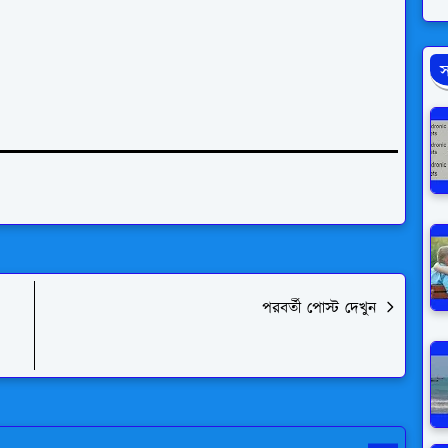
স
পরবর্তী পোস্ট দেখুন