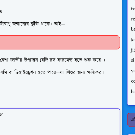
t
য়
r
/জীবাণু জন্মানোর ঝুঁকি থাকে। তাই—
b
k
j
 ,নেশা জাতীয় উপাদান (যদি রস ফারমেন্ট হতে শুরু করে ।
s
v
, বমি বা ডিহাইড্রেশন হতে পারে—যা শিশুর জন্য ক্ষতিকর।
c
b
কা
এই