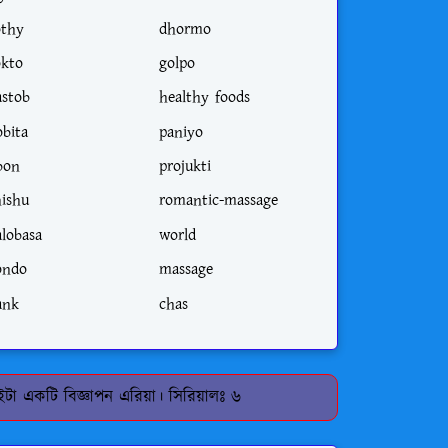
othy
dhormo
okto
golpo
astob
healthy foods
obita
paniyo
ibon
projukti
hishu
romantic-massage
alobasa
world
ondo
massage
ank
chas
টা একটি বিজ্ঞাপন এরিয়া। সিরিয়ালঃ ৬