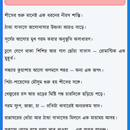
শীতের শুরু মানেই এক ধরনের নীরব শান্তি।
ঠান্ডা বাতাসে ভালোবাসার উষ্ণতা আরও বাড়ে।
সূর্যের আলোয় মুখ গরম করার অনুভূতি অসাধারণ।
চুলে লেগে থাকা শিশির আর গাল ছোঁয়া বাতাস — রোমান্টিক এক
মুহূর্ত।
সন্ধ্যার কুয়াশায় আলো ঝলমলে শহর — অন্য এক জগৎ।
পিঠা-পায়েসের মৌসুম শুরু হয় শীতের সঙ্গে।
খেজুরের রস আর গুড়ের মিষ্টি গন্ধ চারদিকে ছড়িয়ে পড়ে।
গরম স্যুপ, ভাজা, চা — প্রতিটা খাবারেই অন্যরকম স্বাদ।
রান্নাঘরের ধোঁয়া আর ঠান্ডা বাতাসের মিলনে এক মায়াময় আবহ।
সকালে রোদে বসে গরম ভাত খাওয়া — এক অদ্ভুত আনন্দ।