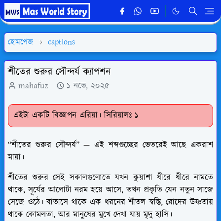
হোমপেজ
captions
শীতের শুরুর সৌন্দর্য ক্যাপশন
mahafuz
১ নভে, ২০২৫
এইটা একটি বিজ্ঞাপন এরিয়া। সিরিয়ালঃ ১
“শীতের শুরুর সৌন্দর্য” — এই শব্দগুচ্ছের ভেতরেই আছে একরাশ
মায়া।
শীতের শুরুর সেই সকালগুলোতে যখন কুয়াশা ধীরে ধীরে নামতে
থাকে, সূর্যের আলোটা নরম হয়ে আসে, তখন প্রকৃতি যেন নতুন সাজে
সেজে ওঠে। বাতাসে থাকে এক ধরনের শীতল স্বস্তি, রোদের উষ্ণতায়
থাকে কোমলতা, আর মানুষের মুখে দেখা যায় মৃদু হাসি।