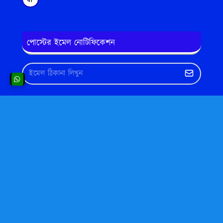
পোস্টের ইমেল নোটিফিকেশন
এখানেও বিজ্ঞাপন দেখাতে পারেন
এইটা একটি বিজ্ঞাপন এরিয়া। সিরিয়ালঃ ৮
Translate This Website to Your Own
Native Language
Powered by
Translate