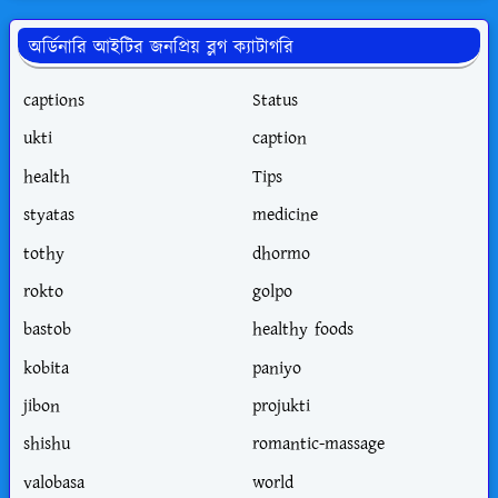
অর্ডিনারি আইটির জনপ্রিয় ব্লগ ক্যাটাগরি
captions
Status
ukti
caption
health
Tips
styatas
medicine
tothy
dhormo
rokto
golpo
bastob
healthy foods
kobita
paniyo
jibon
projukti
shishu
romantic-massage
valobasa
world