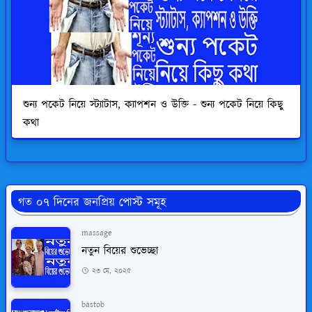
শুন্য পকেট নিয়ে স্ট্যাটাস, ক্যাপশন ও উক্তি - শুন্য পকেট নিয়ে কিছু
কথা
গত ০৭ দিনের জনপ্রিয় পোস্ট সমূহ
massage
নতুন বিয়ের শুভেচ্ছা
২৩ মে, ২০২৫
bastob