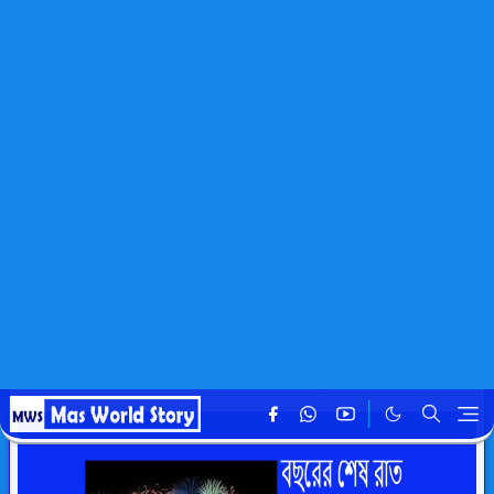
হোমপেজ
captions
বছরের শেষ রাত নিয়ে ক্যাপশন
mahafuz
৩১ ডিসে, ২০২৪
এইটা একটি বিজ্ঞাপন এরিয়া। সিরিয়ালঃ ১
শেষ রাতের আলো, নতুন দিনের পথ।শেষ রাতটি প্রার্থনার আর
কৃতজ্ঞতার সময়।বিদায় রাত, তোমার শিক্ষা নতুন বছরে আমাদের পথ
দেখাবে।শেষ রাত মানে নতুন বছরের স্বপ্নের সূচনা।