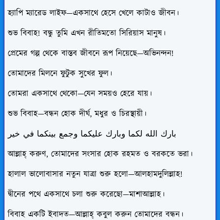
হ্যাপি ম্যারেড লাইফ—একসাথে হেসে খেলে কাটাও জীবন।
শুভ বিবাহ! বন্ধু তুমি এখন রীতিমতো সিরিয়াস মানুষ।
প্রেমের গল্প থেকে বাস্তব জীবনে রূপ নিয়েছে—অভিনন্দন!
তোমাদের মিলনে ফুটুক সুখের ফুল।
তোমরা একসাথে থেকো—যেন সময়ও হেরে যায়।
শুভ বিবাহ—বন্ধন হোক দীর্ঘ, মধুর ও চিরস্থায়ী।
بارك الله لكما وبارك عليكما وجمع بينكما في خير
আল্লাহ্ করুণ, তোমাদের সংসার হোক রহমত ও বরকতে ভরা।
হালাল ভালোবাসার নতুন যাত্রা শুরু হলো—আলহামদুলিল্লাহ!
দ্বীনের পথে একসাথে চলা শুরু করেছো—মাশাআল্লাহ।
বিবাহ একটি ইবাদত—আল্লাহ্ কবুল করুন তোমাদের বন্ধন।