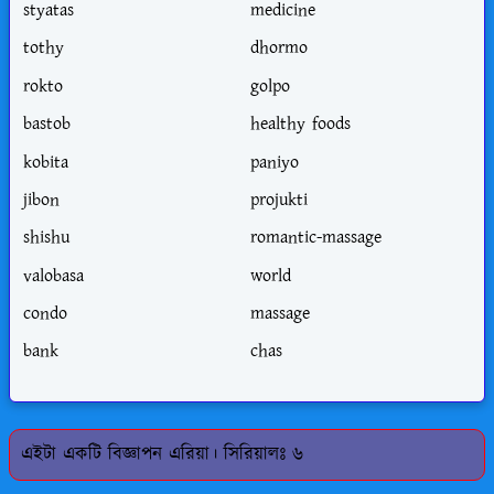
styatas
medicine
tothy
dhormo
rokto
golpo
bastob
healthy foods
kobita
paniyo
jibon
projukti
shishu
romantic-massage
valobasa
world
condo
massage
bank
chas
এইটা একটি বিজ্ঞাপন এরিয়া। সিরিয়ালঃ ৬