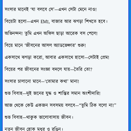
সংসার মানেই ‘যা বলবে সে’—এখন সেটা মেনে নাও!
বিয়েটা হলো—এখন EMI, বাজার আর ঝগড়া শিখতে হবে।
অভিনন্দন! তুমি এখন অফিস ছাড়া আরেক বস পেলে!
বিয়ে মানে ‘জীবনের আসল অ্যাডভেঞ্চার’ শুরু!
একসাথে ঝগড়া করো, আবার একসাথে হাসো—সেটাই প্রেম!
বিয়ের পর জীবনের সংজ্ঞা বদলে যায়—তৈরি তো?
সংসার চালানো মানে—‘তোমার কথা’ মানা!
শুভ বিবাহ—দুই জনের যুদ্ধ ও শান্তির সমান অংশীদারি!
আজ থেকে কেউ একজন সবসময় বলবে—“তুমি ঠিক বলো না!”
শুভ বিবাহ—থাকুক ভালোবাসায় জীবন।
নতুন জীবন হোক মধুর ও রঙিন।