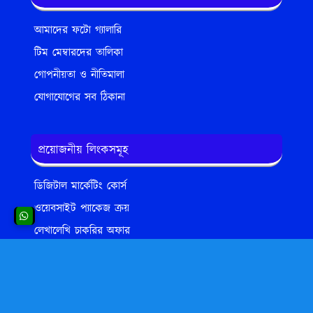
আমাদের ফটো গ্যালারি
টিম মেম্বারদের তালিকা
গোপনীয়তা ও নীতিমালা
যোগাযোগের সব ঠিকানা
প্রয়োজনীয় লিংকসমূহ
ডিজিটাল মার্কেটিং কোর্স
ওয়েবসাইট প্যাকেজ ক্রয়
লেখালেখি চাকরির অফার
নতুন পোস্ট লিখুন এখনই
এম এ এস ওয়ার্ল্ড স্টোরির লক্ষ্য