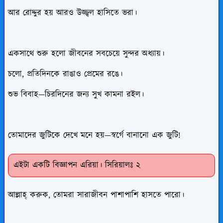
আর রোদ্দুর হয় আরও উজ্জ্বল হাসিতে ভরা।
একসাথে শুরু হলো জীবনের সবচেয়ে সুন্দর অধ্যায়।
চলো, প্রতিদিনকে রাঙাও প্রেমের রঙে।
শুভ বিবাহ—চিরদিনের জন্য সুখ কামনা রইল।
তোমাদের জুটিকে দেখে মনে হয়—স্বর্গে বানানো এক জুটি!
এইটা একটি বিজ্ঞাপন এরিয়া। সিরিয়ালঃ ২
আল্লাহ্ করুক, তোমরা সারাজীবন পাশাপাশি হাসতে পারো।