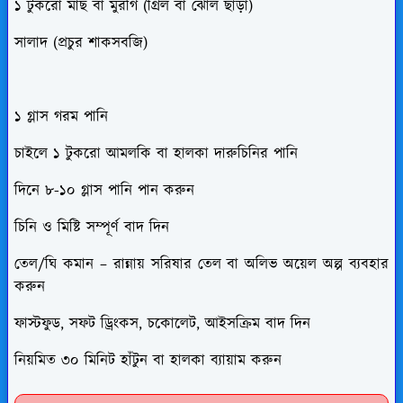
১ টুকরো মাছ বা মুরগি (গ্রিল বা ঝোল ছাড়া)
সালাদ (প্রচুর শাকসবজি)
১ গ্লাস গরম পানি
চাইলে ১ টুকরো আমলকি বা হালকা দারুচিনির পানি
দিনে ৮-১০ গ্লাস পানি পান করুন
চিনি ও মিষ্টি সম্পূর্ণ বাদ দিন
তেল/ঘি কমান – রান্নায় সরিষার তেল বা অলিভ অয়েল অল্প ব্যবহার
করুন
ফাস্টফুড, সফট ড্রিংকস, চকোলেট, আইসক্রিম বাদ দিন
নিয়মিত ৩০ মিনিট হাঁটুন বা হালকা ব্যায়াম করুন