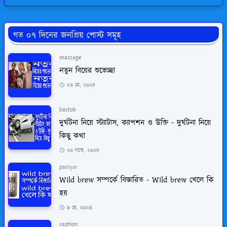
গত ০৭ দিনের জনপ্রিয় পোস্ট সমূহ
massage
নতুন বিয়ের শুভেচ্ছা
২৩ মে, ২০২৫
bastob
দুর্ঘটনা নিয়ে স্ট্যাটাস, ক্যাপশন ও উক্তি - দুর্ঘটনা নিয়ে
কিছু কথা
২০ নভে, ২০২৫
paniyo
Wild brew সম্পর্কে বিস্তারিত - Wild brew খেলে কি
হয়
৯ মে, ২০২৪
caption