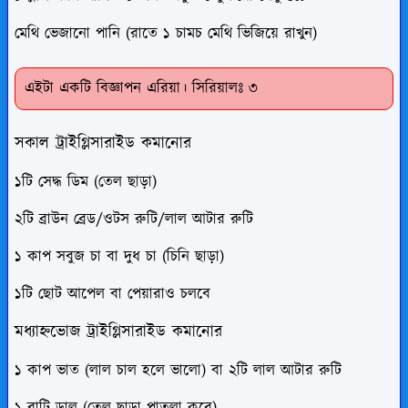
মেথি ভেজানো পানি (রাতে ১ চামচ মেথি ভিজিয়ে রাখুন)
এইটা একটি বিজ্ঞাপন এরিয়া। সিরিয়ালঃ ৩
সকাল
ট্রাইগ্লিসারাইড কমানোর
১টি সেদ্ধ ডিম (তেল ছাড়া)
২টি ব্রাউন ব্রেড/ওটস রুটি/লাল আটার রুটি
১ কাপ সবুজ চা বা দুধ চা (চিনি ছাড়া)
১টি ছোট আপেল বা পেয়ারাও চলবে
মধ্যাহ্নভোজ
ট্রাইগ্লিসারাইড কমানোর
১ কাপ ভাত (লাল চাল হলে ভালো) বা ২টি লাল আটার রুটি
১ বাটি ডাল (তেল ছাড়া পাতলা করে)