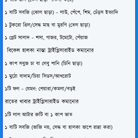
১ বাটি সবজি (ঝোল ছাড়া) – লাউ, পেঁপে, শিম, ঢেঁড়স ইত্যাদি
১ টুকরো গ্রিল/সেদ্ধ মাছ বা মুরগি (তেল ছাড়া)
১ প্লেট সালাদ – শসা, গাজর, টমেটো, পেঁয়াজ
বিকেল হালকা নাস্তা
ট্রাইগ্লিসারাইড কমানোর
১ কাপ সবুজ চা বা লেবু পানি (চিনি ছাড়া)
১ মুঠো বাদাম/চিয়া সিডস/আখরোট
১টি ফল – যেমন: পেয়ারা/কমলা/বড়ই
রাতের খাবার
ট্রাইগ্লিসারাইড কমানোর
১টি লাল আটার রুটি বা ১ কাপ ভাত
১ বাটি সবজি (ভাজি নয়, সেদ্ধ বা হালকা ভাপে রান্না করা)